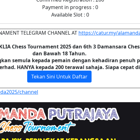
Payment in progress : 0
Available Slot : 0
NAMENT TELEGRAM CHANNEL AT
https://catur.my/alamand
KLIA Chess Tournament 2025 dan 6th 3 Damansara Ches
dan Bawah 18 Tahun.
kan semula kepada pemain dengan kehadiran penuh pa
erhad. HANYA kepada 200 terawal sahaja. Siapa cepat di
Tekan Sini Untuk Daftar
nda2025/channel