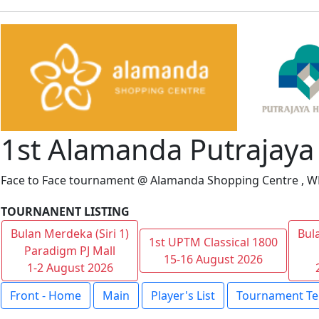
1st Alamanda Putrajay
Face to Face tournament @ Alamanda Shopping Centre , W
TOURNANENT LISTING
Bulan Merdeka (Siri 1)
Bul
1st UPTM Classical 1800
Paradigm PJ Mall
15-16 August 2026
1-2 August 2026
Front - Home
Main
Player's List
Tournament Te