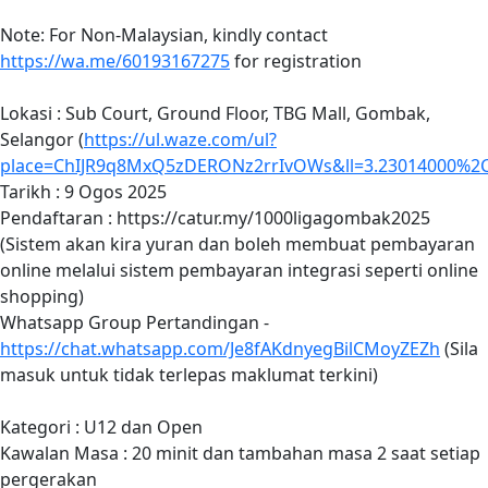
Note: For Non-Malaysian, kindly contact
https://wa.me/60193167275
for registration
Lokasi : Sub Court, Ground Floor, TBG Mall, Gombak,
Selangor (
https://ul.waze.com/ul?
place=ChIJR9q8MxQ5zDERONz2rrIvOWs&ll=3.23014000%2C
Tarikh : 9 Ogos 2025
Pendaftaran : https://catur.my/1000ligagombak2025
(Sistem akan kira yuran dan boleh membuat pembayaran
online melalui sistem pembayaran integrasi seperti online
shopping)
Whatsapp Group Pertandingan -
https://chat.whatsapp.com/Je8fAKdnyegBilCMoyZEZh
(Sila
masuk untuk tidak terlepas maklumat terkini)
Kategori : U12 dan Open
Kawalan Masa : 20 minit dan tambahan masa 2 saat setiap
pergerakan