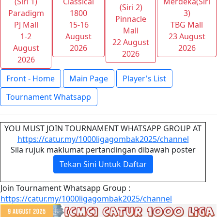
(Siri 1)
Classical
Merdeka(Siri
(Siri 2)
Paradigm
1800
3)
Pinnacle
PJ Mall
15-16
TBG Mall
Mall
1-2
August
23 August
22 August
August
2026
2026
2026
2026
Front - Home
Main Page
Player's List
Tournament Whatsapp
YOU MUST JOIN TOURNAMENT WHATSAPP GROUP AT
https://catur.my/1000ligagombak2025/channel
Sila rujuk maklumat pertandingan dibawah poster
Tekan Sini Untuk Daftar
Join Tournament Whatsapp Group :
https://catur.my/1000ligagombak2025/channel