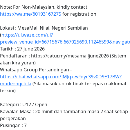
Note: For Non-Malaysian, kindly contact
https://wa.me/60193167275
for registration
Lokasi : MesaMall Nilai, Negeri Sembilan
(
https://ul.waze.com/ul?
preview_venue_id=66715676.667025690.11246599&navigat
Tarikh : 27 June 2026
Pendaftaran : https://catur.my/mesamalljune2026 (Sistem
akan kira yuran)
Whatsapp Group Pertandingan -
https://chat.whatsapp.com/IMJqxevFqyc39v0D9E17BW?
mode=hqctcla
(Sila masuk untuk tidak terlepas maklumat
terkini)
Kategori : U12 / Open
Kawalan Masa : 20 minit dan tambahan masa 2 saat setiap
pergerakan
Pusingan : 7