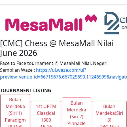
[CMC] Chess @ MesaMall Nilai
June 2026
Face to Face tournament @ MesaMall Nilai, Negeri
Sembilan Waze :
https://ul.waze.com/ul?
preview_venue_id=66715676.667025690.11246599&navigat
TOURNANENT LISTING
Bulan
Bulan
Merdeka
1st UPTM
Bulan
Merdeka
(Siri 1)
Classical
Merdeka(Siri
(Siri 2)
Paradigm
1800
3)
Pinnacle
PJ Mall
15-16
TBG Mall