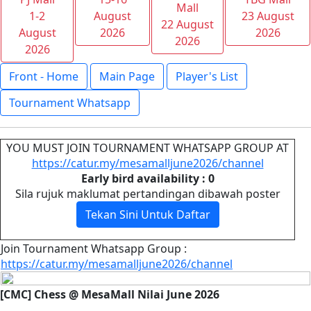
Mall
1-2
August
23 August
22 August
August
2026
2026
2026
2026
Front - Home
Main Page
Player's List
Tournament Whatsapp
YOU MUST JOIN TOURNAMENT WHATSAPP GROUP AT
https://catur.my/mesamalljune2026/channel
Early bird availability : 0
Sila rujuk maklumat pertandingan dibawah poster
Tekan Sini Untuk Daftar
Join Tournament Whatsapp Group :
https://catur.my/mesamalljune2026/channel
[CMC] Chess @ MesaMall Nilai June 2026